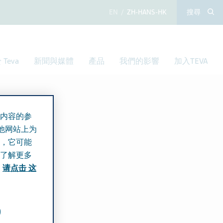
英语
中文（简体，中国
搜尋
Teva
新聞與媒體
產品
我們的影響
加入TEVA
内容的参
他网站上为
，它可能
了解更多
请点击 这