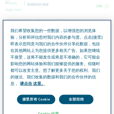
香港特別行政區
目錄
Hong Kong SAR
產品
产品目录
Setinin Tablets 25mg
我们希望收集您的一些数据，以增强您的浏览体
验，分析和评估您对我们内容的参与度。点击[接受]
Setinin Tablets 25mg
即表示您同意与我们的合作伙伴分享此数据，包括
在其他网站上为您提供更多相关广告。如果您继续
不接受，这将不能发生或将是不准确的，它可能会
Active Ingredient
影响您的网站体验和我们能够提供的服务。你随时
Quetiapine 25mg
都可以改变主意。想了解更多关于您的权利、我们
的做法、我们收集的数据和我们的合作伙伴的信
Additional Info
息，
请点击 这里。
Tablet
接受所有 Cookie
全部拒绝