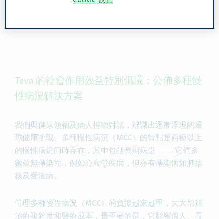
Cookie 设置
Teva 的社會作用效益特別倡議：公佈多種慢
性病況解決方案
我們與健康領袖及病人持續對話，辨識出逐漸浮現的環
球健康挑戰。多種慢性病況（MCC）的特點是兩種以上
的慢性病況同時存在，其中包括長期病患 —— 它們多
數並無傳染性，例如心血管疾病，但亦有傳染病如肺結
核及愛滋病。
管理多種慢性病況（MCC）的負擔越來越重，大大增加
治療複雜度和醫療成本，最重要的是，它影響個人、看