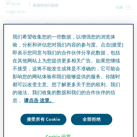
香港特別行政區
目錄
Hong Kong SAR
產品
产品目录
Rosuvastatin Actavis
Tablets 10mg
我们希望收集您的一些数据，以增强您的浏览体
验，分析和评估您对我们内容的参与度。点击[接受]
即表示您同意与我们的合作伙伴分享此数据，包括
Rosuvastatin Actavis Tablets
在其他网站上为您提供更多相关广告。如果您继续
10mg
不接受，这将不能发生或将是不准确的，它可能会
影响您的网站体验和我们能够提供的服务。你随时
都可以改变主意。想了解更多关于您的权利、我们
Active Ingredient
的做法、我们收集的数据和我们的合作伙伴的信
Rosuvastatin 10mg
息，
请点击 这里。
Additional Info
接受所有 Cookie
全部拒绝
Tablet