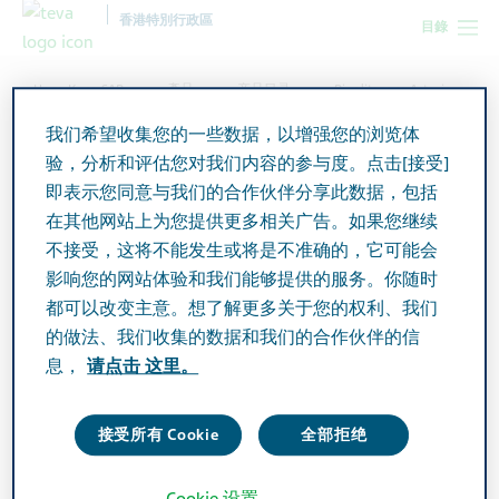
香港特別行政區
目錄
Hong Kong SAR
產品
产品目录
Pioglitazone Actavis
Tablets 30mg
我们希望收集您的一些数据，以增强您的浏览体
验，分析和评估您对我们内容的参与度。点击[接受]
即表示您同意与我们的合作伙伴分享此数据，包括
Pioglitazone Actavis Tablets
在其他网站上为您提供更多相关广告。如果您继续
30mg
不接受，这将不能发生或将是不准确的，它可能会
影响您的网站体验和我们能够提供的服务。你随时
都可以改变主意。想了解更多关于您的权利、我们
Active Ingredient
的做法、我们收集的数据和我们的合作伙伴的信
Pioglitazone Hydrochloride 30mg
息，
请点击 这里。
Additional Info
接受所有 Cookie
全部拒绝
Tablet