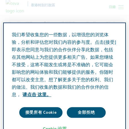
香港特別行政區
目錄
Hong Kong SAR
產品
产品目录
Pioglitazone Actavis
Tablets 15mg
我们希望收集您的一些数据，以增强您的浏览体
验，分析和评估您对我们内容的参与度。点击[接受]
即表示您同意与我们的合作伙伴分享此数据，包括
Pioglitazone Actavis Tablets
在其他网站上为您提供更多相关广告。如果您继续
15mg
不接受，这将不能发生或将是不准确的，它可能会
影响您的网站体验和我们能够提供的服务。你随时
都可以改变主意。想了解更多关于您的权利、我们
Active Ingredient
的做法、我们收集的数据和我们的合作伙伴的信
Pioglitazone Hydrochloride 15mg
息，
请点击 这里。
Additional Info
接受所有 Cookie
全部拒绝
Tablet