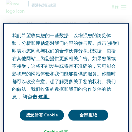
香港特別行政區
目錄
Hong Kong SAR
產品
产品目录
Zoral Cream
我们希望收集您的一些数据，以增强您的浏览体
验，分析和评估您对我们内容的参与度。点击[接受]
Zoral Cream
即表示您同意与我们的合作伙伴分享此数据，包括
在其他网站上为您提供更多相关广告。如果您继续
不接受，这将不能发生或将是不准确的，它可能会
Active Ingredient
影响您的网站体验和我们能够提供的服务。你随时
Aciclovir USP 5% w/w
都可以改变主意。想了解更多关于您的权利、我们
的做法、我们收集的数据和我们的合作伙伴的信
Additional Info
息，
请点击 这里。
Cream
接受所有 Cookie
全部拒绝