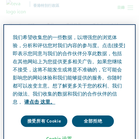
香港特別行政區
目錄
Hong Kong SAR
產品
产品目录
Zoledronic Acid
Actavis Concentrate for Solution for Infusion
我们希望收集您的一些数据，以增强您的浏览体
验，分析和评估您对我们内容的参与度。点击[接受]
即表示您同意与我们的合作伙伴分享此数据，包括
Zoledronic Acid Actavis
在其他网站上为您提供更多相关广告。如果您继续
Concentrate for Solution for
不接受，这将不能发生或将是不准确的，它可能会
影响您的网站体验和我们能够提供的服务。你随时
Infusion
都可以改变主意。想了解更多关于您的权利、我们
的做法、我们收集的数据和我们的合作伙伴的信
息，
请点击 这里。
Active Ingredient
Zoledronic acid 4mg/5ml
接受所有 Cookie
全部拒绝
Additional Info