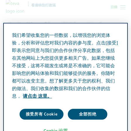
香港特別行政區
目錄
Hong Kong SAR
產品
产品目录
Vasican Syrup
我们希望收集您的一些数据，以增强您的浏览体
验，分析和评估您对我们内容的参与度。点击[接受]
Vasican Syrup
即表示您同意与我们的合作伙伴分享此数据，包括
在其他网站上为您提供更多相关广告。如果您继续
不接受，这将不能发生或将是不准确的，它可能会
Active Ingredient
影响您的网站体验和我们能够提供的服务。你随时
Bromhexine HCl BP 4mg/5ml
都可以改变主意。想了解更多关于您的权利、我们
的做法、我们收集的数据和我们的合作伙伴的信
Additional Info
息，
请点击 这里。
Syrup
接受所有 Cookie
全部拒绝