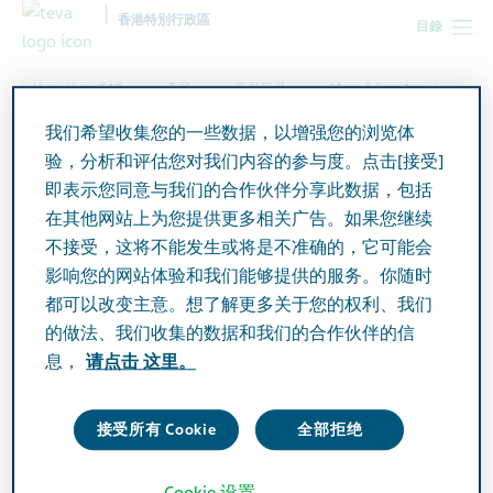
香港特別行政區
目錄
Hong Kong SAR
產品
产品目录
Montelukast Actavis
Tablets
我们希望收集您的一些数据，以增强您的浏览体
验，分析和评估您对我们内容的参与度。点击[接受]
即表示您同意与我们的合作伙伴分享此数据，包括
Montelukast Actavis Tablets
在其他网站上为您提供更多相关广告。如果您继续
不接受，这将不能发生或将是不准确的，它可能会
影响您的网站体验和我们能够提供的服务。你随时
Active Ingredient
都可以改变主意。想了解更多关于您的权利、我们
Montelukast Sodium 10mg
的做法、我们收集的数据和我们的合作伙伴的信
息，
请点击 这里。
Additional Info
Tablet
接受所有 Cookie
全部拒绝