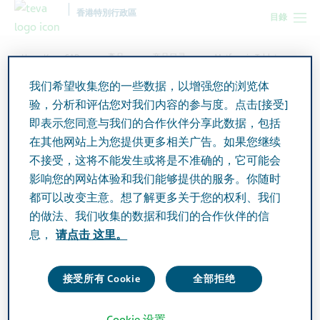
香港特別行政區
目錄
Hong Kong SAR
產品
产品目录
Metformin Tablets
我们希望收集您的一些数据，以增强您的浏览体
验，分析和评估您对我们内容的参与度。点击[接受]
Metformin Tablets
即表示您同意与我们的合作伙伴分享此数据，包括
在其他网站上为您提供更多相关广告。如果您继续
不接受，这将不能发生或将是不准确的，它可能会
Active Ingredient
影响您的网站体验和我们能够提供的服务。你随时
Metformin 500mg
都可以改变主意。想了解更多关于您的权利、我们
的做法、我们收集的数据和我们的合作伙伴的信
Additional Info
息，
请点击 这里。
Tablet
接受所有 Cookie
全部拒绝