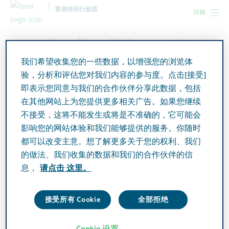
香港特別行政區
目錄
Hong Kong SAR
產品
产品目录
Lamotrin Dispersible
Tablets 100mg
我们希望收集您的一些数据，以增强您的浏览体
验，分析和评估您对我们内容的参与度。点击[接受]
即表示您同意与我们的合作伙伴分享此数据，包括
Lamotrin Dispersible
在其他网站上为您提供更多相关广告。如果您继续
Tablets 100mg
不接受，这将不能发生或将是不准确的，它可能会
影响您的网站体验和我们能够提供的服务。你随时
都可以改变主意。想了解更多关于您的权利、我们
Active Ingredient
的做法、我们收集的数据和我们的合作伙伴的信
Lamotrigine 100mg
息，
请点击 这里。
Additional Info
接受所有 Cookie
全部拒绝
Tablet