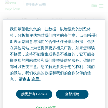
香港特別行政區
目錄
Hong Kong SAR
產品
产品目录
Irinotesin Concentrate
for Infusion 100mg/5ml
我们希望收集您的一些数据，以增强您的浏览体
验，分析和评估您对我们内容的参与度。点击[接受]
即表示您同意与我们的合作伙伴分享此数据，包括
Irinotesin Concentrate for
在其他网站上为您提供更多相关广告。如果您继续
Infusion 100mg/5ml
不接受，这将不能发生或将是不准确的，它可能会
影响您的网站体验和我们能够提供的服务。你随时
都可以改变主意。想了解更多关于您的权利、我们
Active Ingredient
的做法、我们收集的数据和我们的合作伙伴的信
Irinotecan Hydrochloride 100mg/ 5ml
息，
请点击 这里。
Additional Info
接受所有 Cookie
全部拒绝
Concentration for infusion