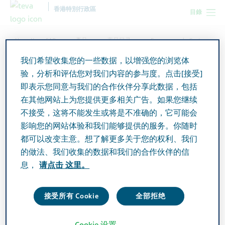
香港特別行政區
目錄
Hong Kong SAR
產品
产品目录
Esomeprazole Gastro-
Resistant Tablets
我们希望收集您的一些数据，以增强您的浏览体
验，分析和评估您对我们内容的参与度。点击[接受]
即表示您同意与我们的合作伙伴分享此数据，包括
Esomeprazole Gastro-
在其他网站上为您提供更多相关广告。如果您继续
Resistant Tablets
不接受，这将不能发生或将是不准确的，它可能会
影响您的网站体验和我们能够提供的服务。你随时
都可以改变主意。想了解更多关于您的权利、我们
Active Ingredient
的做法、我们收集的数据和我们的合作伙伴的信
Esomeprazole 40mg
息，
请点击 这里。
Additional Info
接受所有 Cookie
全部拒绝
Tablet