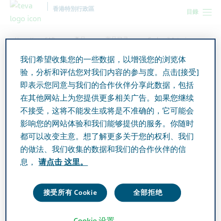
香港特別行政區
目錄
Hong Kong SAR
產品
产品目录
Enalapril Actavis
Tablets 10mg
我们希望收集您的一些数据，以增强您的浏览体
验，分析和评估您对我们内容的参与度。点击[接受]
即表示您同意与我们的合作伙伴分享此数据，包括
Enalapril Actavis Tablets
在其他网站上为您提供更多相关广告。如果您继续
10mg
不接受，这将不能发生或将是不准确的，它可能会
影响您的网站体验和我们能够提供的服务。你随时
都可以改变主意。想了解更多关于您的权利、我们
Active Ingredient
的做法、我们收集的数据和我们的合作伙伴的信
Enalapril 10mg
息，
请点击 这里。
Additional Info
接受所有 Cookie
全部拒绝
Tablet