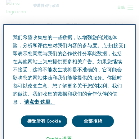
香港特別行政區
目錄
Hong Kong SAR
產品
产品目录
Donecept Tablets 5mg
我们希望收集您的一些数据，以增强您的浏览体
验，分析和评估您对我们内容的参与度。点击[接受]
Donecept Tablets 5mg
即表示您同意与我们的合作伙伴分享此数据，包括
在其他网站上为您提供更多相关广告。如果您继续
不接受，这将不能发生或将是不准确的，它可能会
Active Ingredient
影响您的网站体验和我们能够提供的服务。你随时
Donepezil Hydrochloride 5mg
都可以改变主意。想了解更多关于您的权利、我们
的做法、我们收集的数据和我们的合作伙伴的信
Additional Info
息，
请点击 这里。
Tablet
接受所有 Cookie
全部拒绝