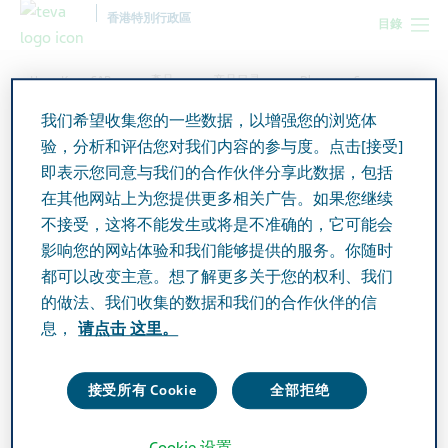
香港特別行政區
目錄
Hong Kong SAR
產品
产品目录
Dhacopan Syrup
我们希望收集您的一些数据，以增强您的浏览体
验，分析和评估您对我们内容的参与度。点击[接受]
Dhacopan Syrup
即表示您同意与我们的合作伙伴分享此数据，包括
在其他网站上为您提供更多相关广告。如果您继续
不接受，这将不能发生或将是不准确的，它可能会
Active Ingredient
影响您的网站体验和我们能够提供的服务。你随时
Hyoscine N-butylbromide BP 5mg/5ml
都可以改变主意。想了解更多关于您的权利、我们
的做法、我们收集的数据和我们的合作伙伴的信
Additional Info
息，
请点击 这里。
Syrup
接受所有 Cookie
全部拒绝