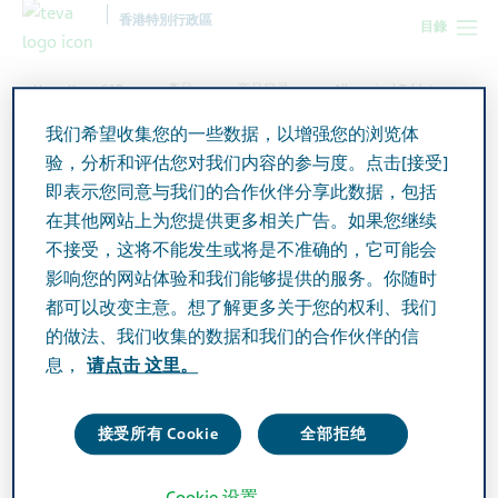
香港特別行政區
目錄
Hong Kong SAR
產品
产品目录
Allopurinol Tablets
100mg
我们希望收集您的一些数据，以增强您的浏览体
验，分析和评估您对我们内容的参与度。点击[接受]
即表示您同意与我们的合作伙伴分享此数据，包括
Allopurinol Tablets 100mg
在其他网站上为您提供更多相关广告。如果您继续
不接受，这将不能发生或将是不准确的，它可能会
影响您的网站体验和我们能够提供的服务。你随时
Active Ingredient
都可以改变主意。想了解更多关于您的权利、我们
Allopurinol 100mg
的做法、我们收集的数据和我们的合作伙伴的信
息，
请点击 这里。
Additional Info
Tablet
接受所有 Cookie
全部拒绝